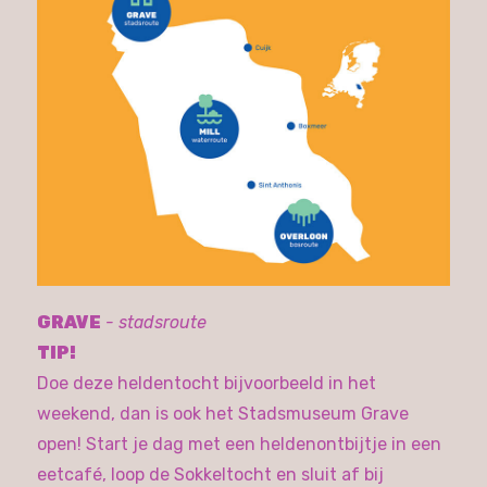
GRAVE
- stadsroute
TIP!
Doe deze heldentocht bijvoorbeeld in het
weekend, dan is ook het Stadsmuseum Grave
open! Start je dag met een heldenontbijtje in een
eetcafé, loop de Sokkeltocht en sluit af bij